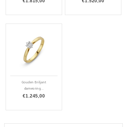
€1.815,00
€1.520,00
Gouden Briljant
damesring...
€1.245,00