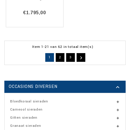
€1.795,00
Item 1-21 van 62 in totaal item(s)

1
2
3
OCCASIONS DIVERSEN

Bloedkoraal sieraden

Carneool sieraden

Gitten sieraden

Granaat sieraden
