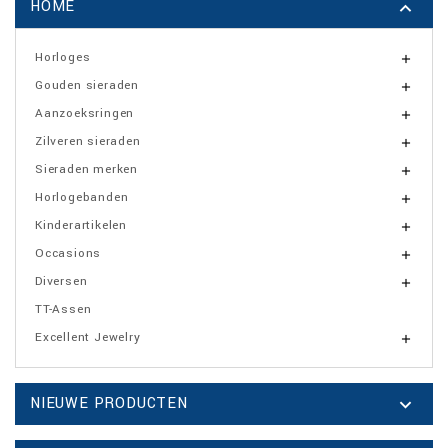
HOME

Horloges

Gouden sieraden

Aanzoeksringen

Zilveren sieraden

Sieraden merken

Horlogebanden

Kinderartikelen

Occasions

Diversen

TT-Assen
Excellent Jewelry

NIEUWE PRODUCTEN
