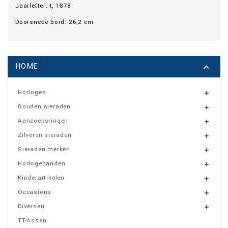
Jaarletter: t, 1878
Doorsnede bord: 26,2 cm
HOME

Horloges

Gouden sieraden

Aanzoeksringen

Zilveren sieraden

Sieraden merken

Horlogebanden

Kinderartikelen

Occasions

Diversen

TT-Assen