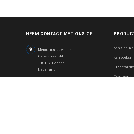
NEEM CONTACT MET ONS OP
PRODUC
Aanbieding

Mercurius Juweliers
Ceresstraat 44
Aanzoeksri
9401 DR Assen
Kinderartik
Nederland
Occasions

0592-300883
Gouden sie
06-57739831
Sieraden m
Zilveren si

info@mercuriusjuweliers.nl
© 2026 - Proxium.nl