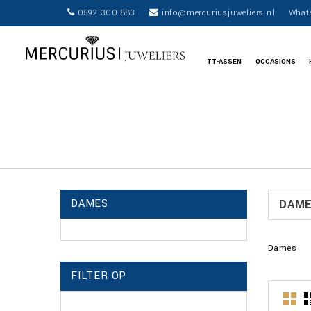
0592 300 883
info@mercuriusjuweliers.nl
What
TT-ASSEN
OCCASIONS
DAMES
DAM
Dames
FILTER OP