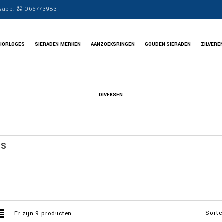
sapp:
0657739831
HORLOGES
SIERADEN MERKEN
AANZOEKSRINGEN
GOUDEN SIERADEN
ZILVERE
DIVERSEN
ES
Sorte
Er zijn 9 producten.