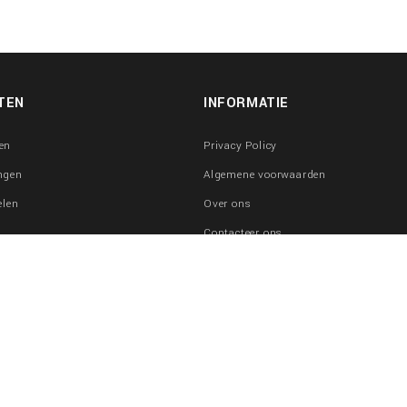
TEN
INFORMATIE
en
Privacy Policy
ngen
Algemene voorwaarden
elen
Over ons
Contacteer ons
raden
Sitemap
erken
eraden