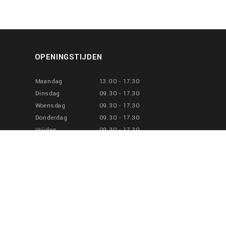
OPENINGSTIJDEN
Maandag
13.00 - 17.30
Dinsdag
09.30 - 17.30
Woensdag
09.30 - 17.30
Donderdag
09.30 - 17.30
Vrijdag
09.30 - 17.30
Zaterdag
10.00 - 17.00
Zondag
Gesloten
Facebook