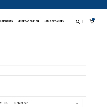
0
N SIERADEN
KINDERARTIKELEN
HORLOGEBANDEN
er op:

Selecteer