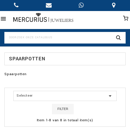

SPAARPOTTEN
Spaarpotten

Selecteer
FILTER
Item 1-8 van 8 in totaal item(s)