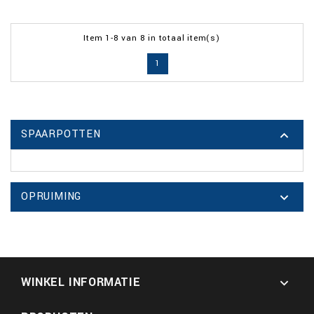
Item 1-8 van 8 in totaal item(s)
1
SPAARPOTTEN

OPRUIMING

WINKEL INFORMATIE
