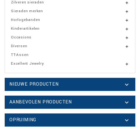
Zilveren sieraden

Sieraden merken

Horlogebanden

Kinderartikelen

Occasions

Diversen

TT-Assen
Excellent Jewelry

NIEUWE PRODUCTEN

AANBEVOLEN PRODUCTEN

OPRUIMING
