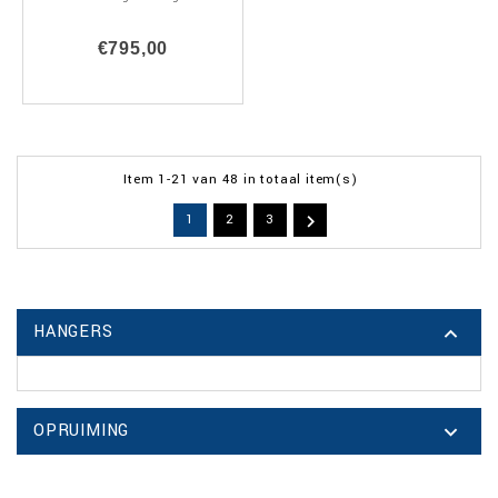
€795,00
ALLEEN
ONLINE
Item 1-21 van 48 in totaal item(s)

1
2
3
HANGERS

OPRUIMING
