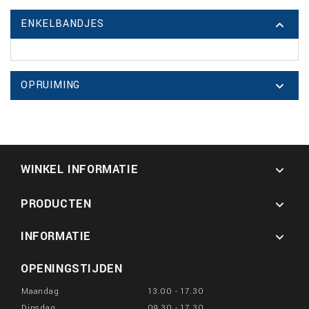
ENKELBANDJES

OPRUIMING

WINKEL INFORMATIE

PRODUCTEN

INFORMATIE

OPENINGSTIJDEN
Maandag
13.00 - 17.30
Dinsdag
09.30 - 17.30