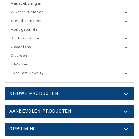
Aanzoeksringen

Zilveren sieraden

Sieraden merken

Horlogebanden

Kinderartikelen

Occasions

Diversen

TT-Assen
Excellent Jewelry

NIEUWE PRODUCTEN

AANBEVOLEN PRODUCTEN

OPRUIMING
