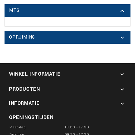
MTG

OPRUIMING

WINKEL INFORMATIE

PRODUCTEN

INFORMATIE

OPENINGSTIJDEN
Maandag
13.00 - 17.30
Dinsdag
09.30 - 17.30