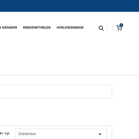
0
N SIERADEN
KINDERARTIKELEN
HORLOGEBANDEN
er op:

Selecteer