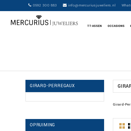
0592 300 883
info@mercuriusjuweliers.nl
What
TT-ASSEN
OCCASIONS
GIRARD-PERREGAUX
GIRA
Girard-Pe
OPRUIMING