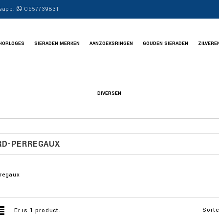
sapp:
0657739831
HORLOGES
SIERADEN MERKEN
AANZOEKSRINGEN
GOUDEN SIERADEN
ZILVERE
DIVERSEN
RD-PERREGAUX
rregaux
Sorte
Er is 1 product.