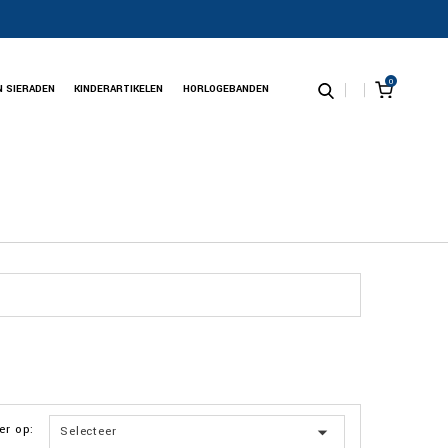
0
N SIERADEN
KINDERARTIKELEN
HORLOGEBANDEN
er op:

Selecteer