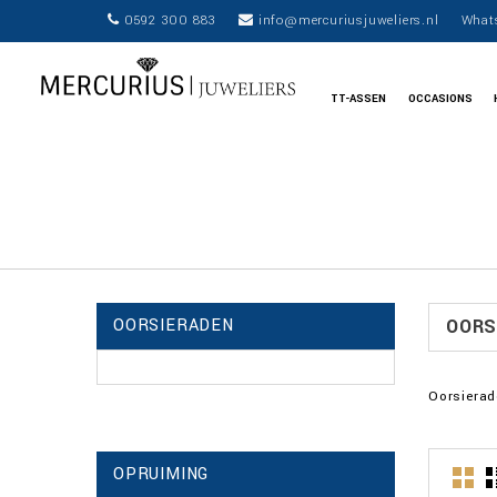
0592 300 883
info@mercuriusjuweliers.nl
What
TT-ASSEN
OCCASIONS
OORSIERADEN
OORS
Oorsiera
OPRUIMING