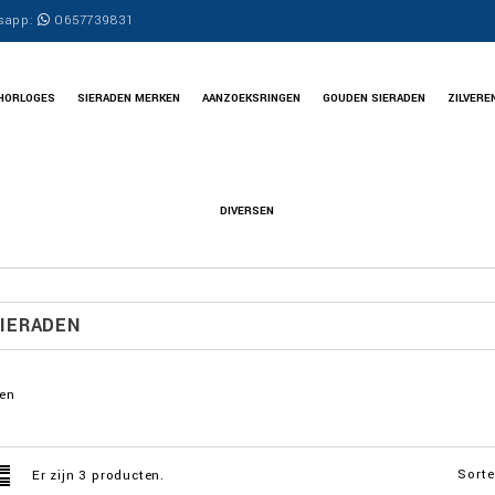
sapp:
0657739831
HORLOGES
SIERADEN MERKEN
AANZOEKSRINGEN
GOUDEN SIERADEN
ZILVERE
DIVERSEN
IERADEN
den
Sorte
Er zijn 3 producten.