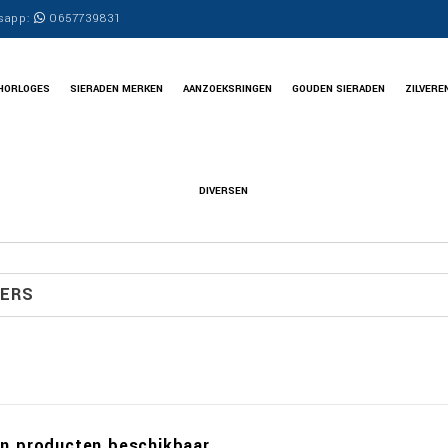
sapp:
0657739831
HORLOGES
SIERADEN MERKEN
AANZOEKSRINGEN
GOUDEN SIERADEN
ZILVERE
DIVERSEN
ERS
n producten beschikbaar.