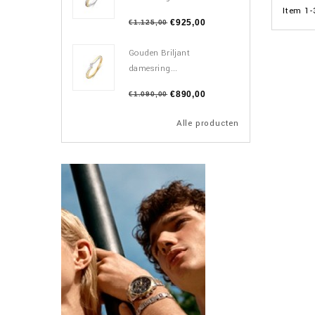
Item 1-
€925,00
€1.125,00
Gouden Briljant
damesring...
€890,00
€1.090,00
Alle producten