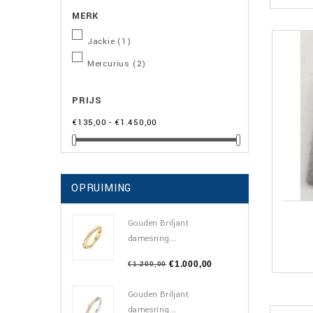
MERK
Jackie
(1)
Mercurius
(2)
PRIJS
€135,00 - €1.450,00
OPRUIMING
Gouden Briljant
damesring...
€1.000,00
€1.200,00
Gouden Briljant
damesring...