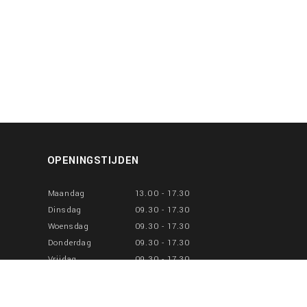
OPENINGSTIJDEN
Maandag
13.00 - 17.30
Dinsdag
09.30 - 17.30
Woensdag
09.30 - 17.30
Donderdag
09.30 - 17.30
Vrijdag
09.30 - 17.30
Zaterdag
10.00 - 17.00
Zondag
Gesloten