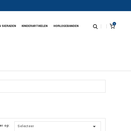
0
N SIERADEN
KINDERARTIKELEN
HORLOGEBANDEN
er op:

Selecteer