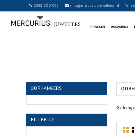
0592 300 883
info@mercuriusjuweliers.nl
What
TT-ASSEN
OCCASIONS
OORHANGERS
OORH
Oorhange
FILTER OP