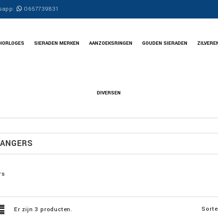
sapp:
0657739831
HORLOGES
SIERADEN MERKEN
AANZOEKSRINGEN
GOUDEN SIERADEN
ZILVERE
DIVERSEN
ANGERS
rs
Sorte
Er zijn 3 producten.