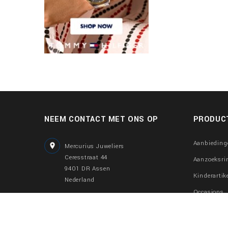
NEEM CONTACT MET ONS OP
PRODUC
Aanbieding

Mercurius Juweliers
Ceresstraat 44
Aanzoeksri
9401 DR Assen
Kinderartik
Nederland
Occasions

0592-300883
Gouden sie
06-57739831
Sieraden m