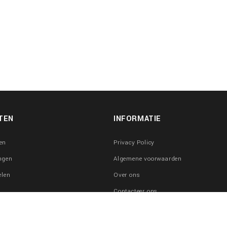
TEN
INFORMATIE
en
Privacy Policy
ngen
Algemene voorwaarden
elen
Over ons
Contacteer ons
raden
Sitemap
erken