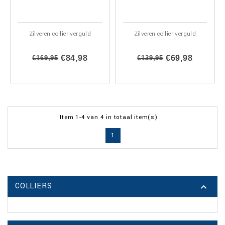
NIET OP VOORRAAD
Zilveren collier verguld
Zilveren collier verguld
€84,98
€69,98
€169,95
€139,95
Item 1-4 van 4 in totaal item(s)
1
COLLIERS
