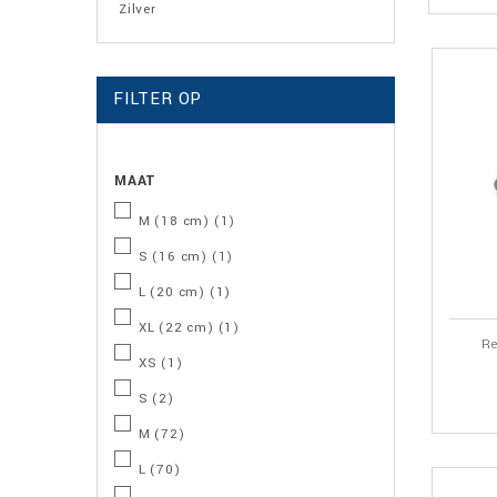
Zilver
FILTER OP
MAAT
M (18 cm)
(1)
S (16 cm)
(1)
L (20 cm)
(1)
XL (22 cm)
(1)
Re
XS
(1)
S
(2)
M
(72)
L
(70)