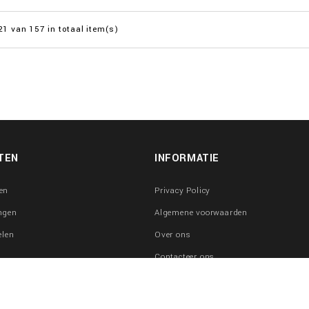
21 van 157 in totaal item(s)
TEN
INFORMATIE
en
Privacy Policy
ngen
Algemene voorwaarden
elen
Over ons
Contacteer ons
raden
Sitemap
erken