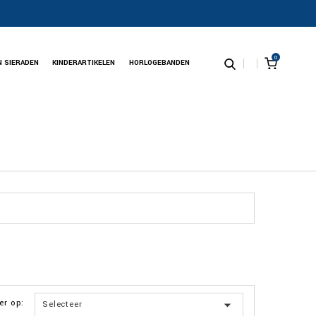
0
N SIERADEN
KINDERARTIKELEN
HORLOGEBANDEN
er op:

Selecteer