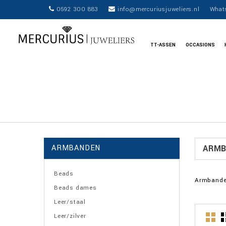
0592 300 883
info@mercuriusjuweliers.nl
What
TT-ASSEN
OCCASIONS
ARMBANDEN
ARM
Beads
Armband
Beads dames
Leer/staal
Leer/zilver