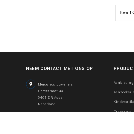
Item 1-
NEEM CONTACT MET ONS OP
PRODUC
Aanbieding

Mercurius Juweliers
Ceresstraat 44
Aanzoeksri
9401 DR Assen
Kinderartik
Nederland
Occasions

0592-300883
Gouden sie
06-57739831
Sieraden m