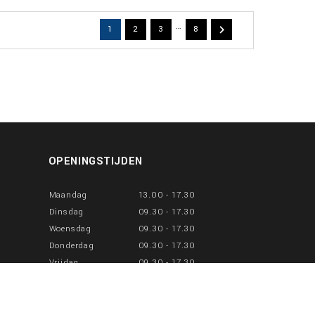
…

1
2
3
8
OPENINGSTIJDEN
Maandag
13.00 - 17.30
Dinsdag
09.30 - 17.30
Woensdag
09.30 - 17.30
Donderdag
09.30 - 17.30
Vrijdag
09.30 - 17.30
Zaterdag
10.00 - 17.00
Zondag
Gesloten