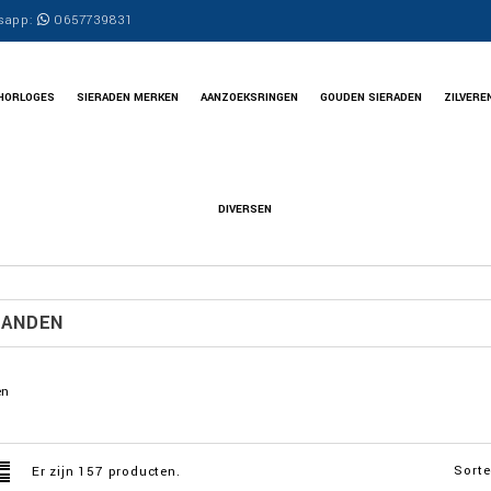
sapp:
0657739831
HORLOGES
SIERADEN MERKEN
AANZOEKSRINGEN
GOUDEN SIERADEN
ZILVERE
DIVERSEN
BANDEN
en
Sorte
Er zijn 157 producten.