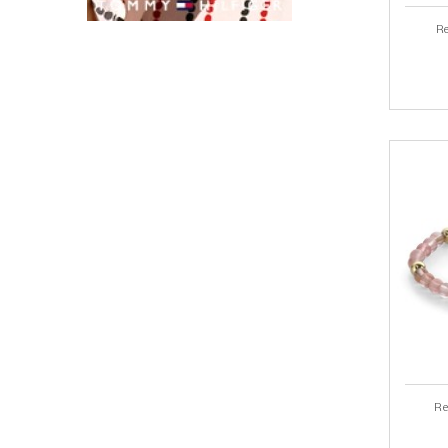
Re
Re