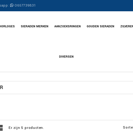
sapp:
0657739831
HORLOGES
SIERADEN MERKEN
AANZOEKSRINGEN
GOUDEN SIERADEN
ZILVERE
DIVERSEN
ER
Sorte
Er zijn 5 producten.