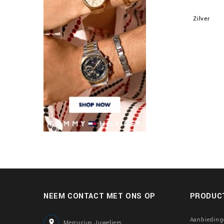
Zilver
NEEM CONTACT MET ONS OP
PRODUC
Aanbieding

Mercurius Juweliers