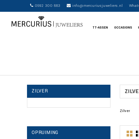
0592 300 883
info@mercuriusjuweliers.nl
What
TT-ASSEN
OCCASIONS
ZILVER
ZILV
Zilver
OPRUIMING