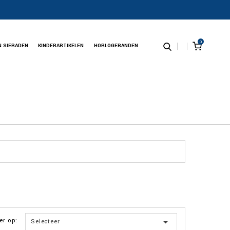
0
N SIERADEN
KINDERARTIKELEN
HORLOGEBANDEN
er op:

Selecteer