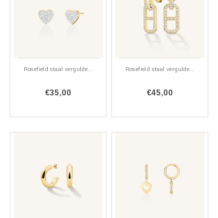
Rosefield staal vergulde...
Rosefield staal vergulde...
€35,00
€45,00