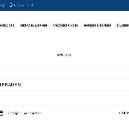
sapp:
0657739831
HORLOGES
SIERADEN MERKEN
AANZOEKSRINGEN
GOUDEN SIERADEN
ZILVERE
DIVERSEN
IERADEN
Sorte
Er zijn 8 producten.