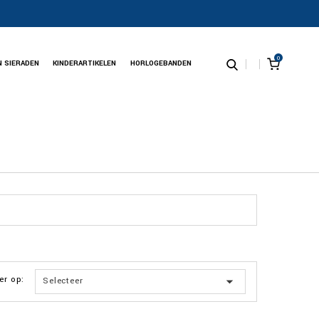
0
N SIERADEN
KINDERARTIKELEN
HORLOGEBANDEN
er op:

Selecteer