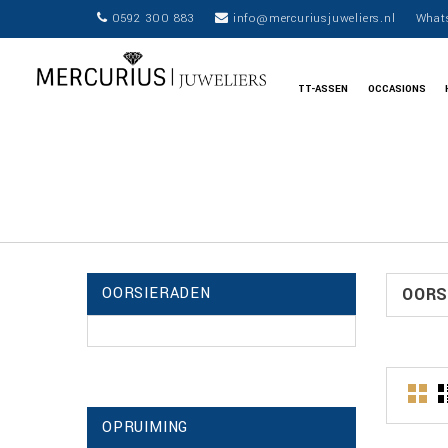
0592 300 883
info@mercuriusjuweliers.nl
What
TT-ASSEN
OCCASIONS
OORSIERADEN
OORS
OPRUIMING