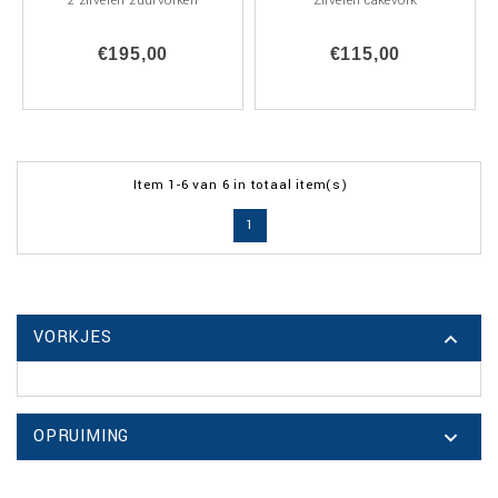
2 zilveren zuurvorken
Zilveren cakevork
€195,00
€115,00
Item 1-6 van 6 in totaal item(s)
1
VORKJES

OPRUIMING
