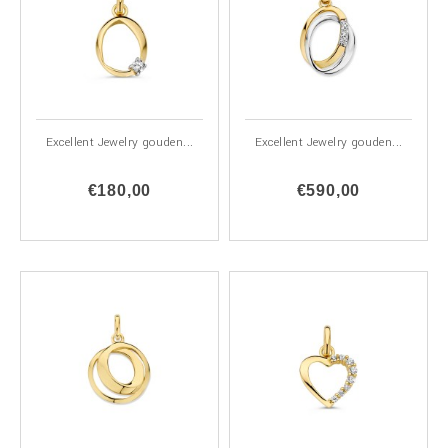
Excellent Jewelry gouden...
Excellent Jewelry gouden...
€180,00
€590,00