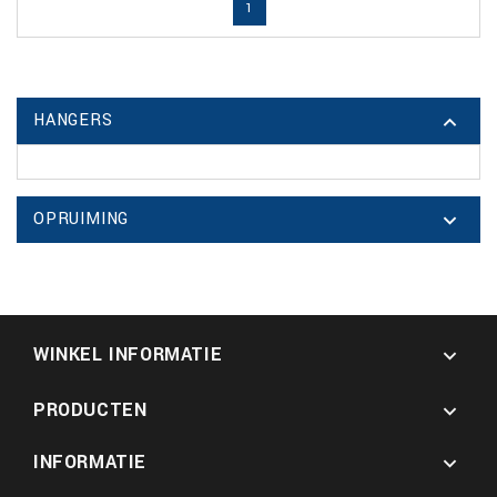
1
HANGERS

OPRUIMING

WINKEL INFORMATIE

PRODUCTEN

INFORMATIE
