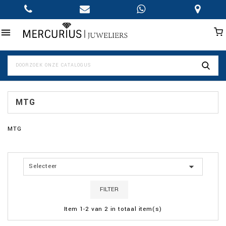

MTG
MTG

Selecteer
FILTER
Item 1-2 van 2 in totaal item(s)