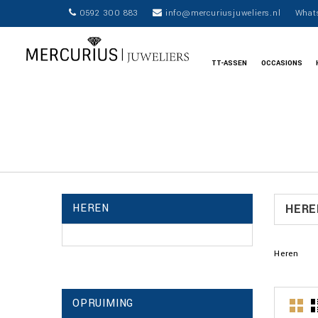
0592 300 883
info@mercuriusjuweliers.nl
What
TT-ASSEN
OCCASIONS
HEREN
HERE
Heren
OPRUIMING