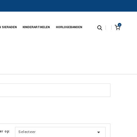
0
N SIERADEN
KINDERARTIKELEN
HORLOGEBANDEN
er op:

Selecteer