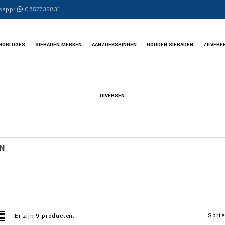
sapp:
0657739831
HORLOGES
SIERADEN MERKEN
AANZOEKSRINGEN
GOUDEN SIERADEN
ZILVERE
DIVERSEN
N
Sorte
Er zijn 9 producten.