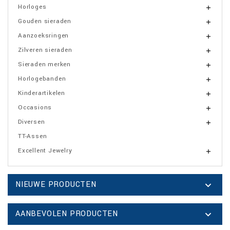
Horloges

Gouden sieraden

Aanzoeksringen

Zilveren sieraden

Sieraden merken

Horlogebanden

Kinderartikelen

Occasions

Diversen

TT-Assen
Excellent Jewelry

NIEUWE PRODUCTEN

AANBEVOLEN PRODUCTEN
