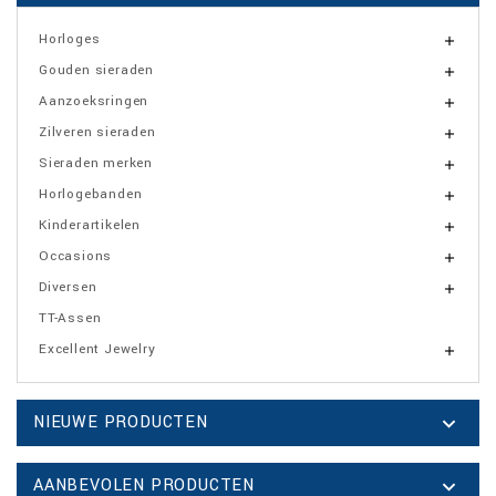
Horloges

Gouden sieraden

Aanzoeksringen

Zilveren sieraden

Sieraden merken

Horlogebanden

Kinderartikelen

Occasions

Diversen

TT-Assen
Excellent Jewelry

NIEUWE PRODUCTEN

AANBEVOLEN PRODUCTEN
