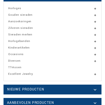
Horloges

Gouden sieraden

Aanzoeksringen

Zilveren sieraden

Sieraden merken

Horlogebanden

Kinderartikelen

Occasions

Diversen

TT-Assen
Excellent Jewelry

NIEUWE PRODUCTEN

AANBEVOLEN PRODUCTEN
