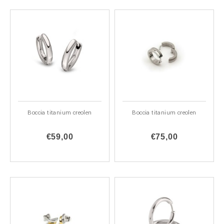
Boccia titanium creolen
Boccia titanium creolen
€59,00
€75,00