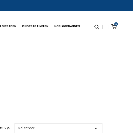
0
N SIERADEN
KINDERARTIKELEN
HORLOGEBANDEN
er op:

Selecteer