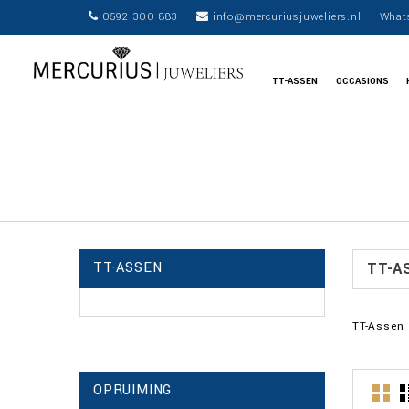
0592 300 883
info@mercuriusjuweliers.nl
What
TT-ASSEN
OCCASIONS
TT-ASSEN
TT-A
TT-Assen
OPRUIMING