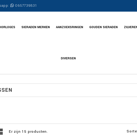
sapp:
0657739831
HORLOGES
SIERADEN MERKEN
AANZOEKSRINGEN
GOUDEN SIERADEN
ZILVERE
DIVERSEN
SSEN
Sorte
Er zijn 15 producten.