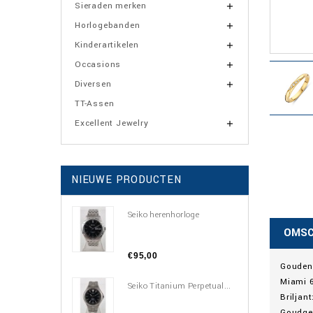
Sieraden merken

Horlogebanden

Kinderartikelen

Occasions

Diversen

TT-Assen
Excellent Jewelry

NIEUWE PRODUCTEN
Seiko herenhorloge
OMSC
€95,00
Gouden
Miami 
Seiko Titanium Perpetual...
Briljant
Goudgeh