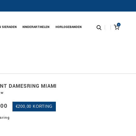
0
N SIERADEN
KINDERARTIKELEN
HORLOGEBANDEN
ANT DAMESRING MIAMI
uw
,00
€200,00 KORTING
esring