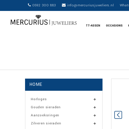
0592 300 883
info@mercuriusjuweliers.nl
What
TT-ASSEN
OCCASIONS
HOME
Horloges

Gouden sieraden

Aanzoeksringen

Zilveren sieraden
