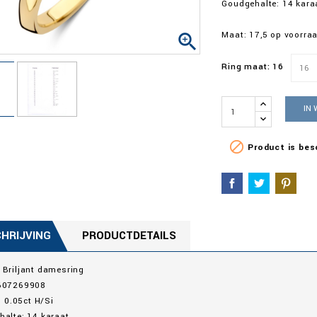
Goudgehalte: 14 kara
Maat: 17,5 op voorraa

Ring maat: 16
IN

Product is bes
HRIJVING
PRODUCTDETAILS
 Briljant damesring
607269908
: 0.05ct H/Si
alte: 14 karaat