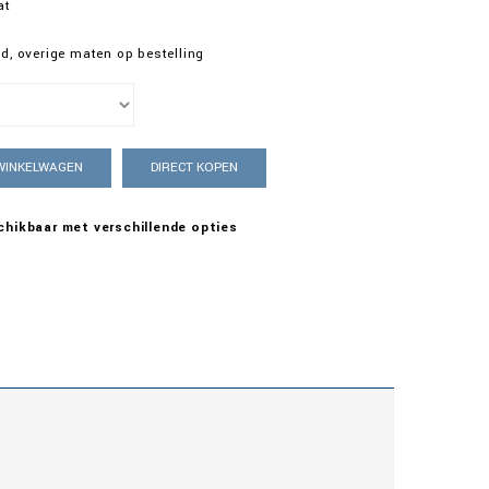
at
d, overige maten op bestelling

 WINKELWAGEN
DIRECT KOPEN
chikbaar met verschillende opties