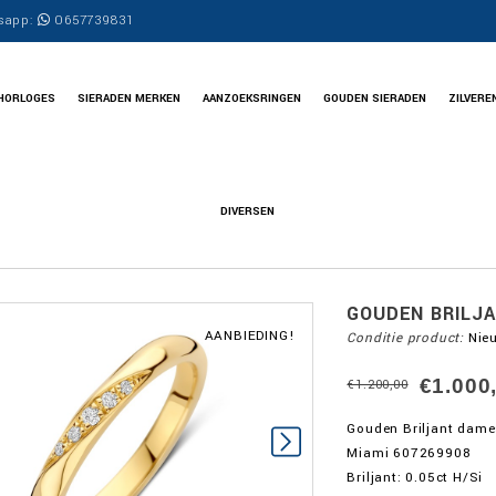
sapp:
0657739831
HORLOGES
SIERADEN MERKEN
AANZOEKSRINGEN
GOUDEN SIERADEN
ZILVERE
DIVERSEN
GOUDEN BRILJ
AANBIEDING!
Conditie product:
Nie
€1.000
€1.200,00
Gouden Briljant dam
Miami 607269908
Briljant: 0.05ct H/Si