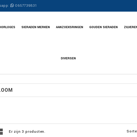
sapp:
0657739831
HORLOGES
SIERADEN MERKEN
AANZOEKSRINGEN
GOUDEN SIERADEN
ZILVERE
DIVERSEN
LOOM
Sorte
Er zijn 3 producten.