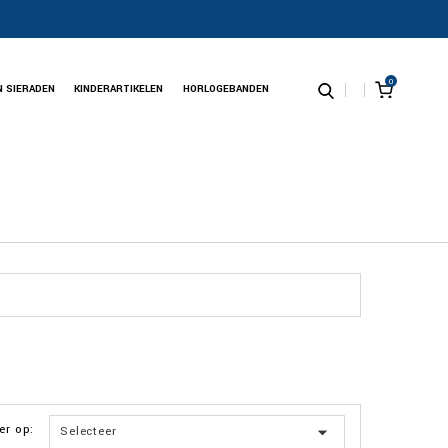
0
N SIERADEN
KINDERARTIKELEN
HORLOGEBANDEN
er op:

Selecteer