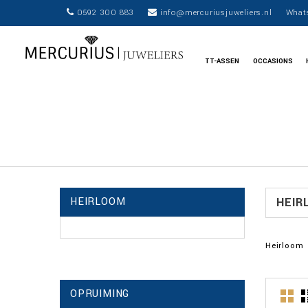
0592 300 883
info@mercuriusjuweliers.nl
What
TT-ASSEN
OCCASIONS
HEIRLOOM
HEIR
Heirloom
OPRUIMING