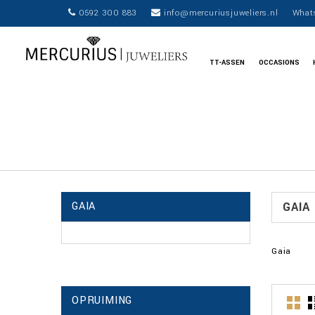
0592 300 883
info@mercuriusjuweliers.nl
What
TT-ASSEN
OCCASIONS
GAIA
GAIA
Gaia
OPRUIMING