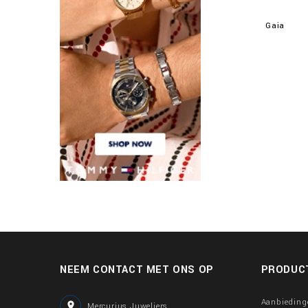
Gaia
NEEM CONTACT MET ONS OP
PRODUC
Aanbieding

Mercurius Juweliers