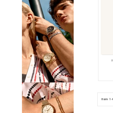
R
Item 1-