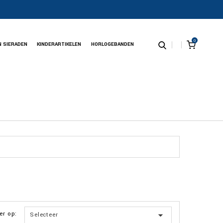
0
N SIERADEN
KINDERARTIKELEN
HORLOGEBANDEN
er op:

Selecteer