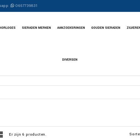
sapp:
0657739831
HORLOGES
SIERADEN MERKEN
AANZOEKSRINGEN
GOUDEN SIERADEN
ZILVERE
DIVERSEN
Sorte
Er zijn 6 producten.