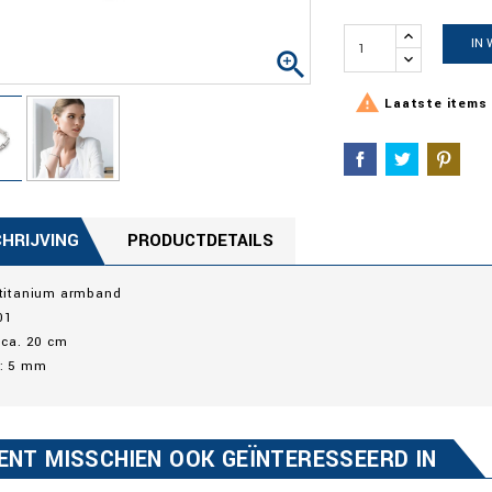
IN


Laatste items 
HRIJVING
PRODUCTDETAILS
 titanium armband
01
 ca. 20 cm
e: 5 mm
ENT MISSCHIEN OOK GEÏNTERESSEERD IN