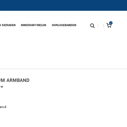
0
N SIERADEN
KINDERARTIKELEN
HORLOGEBANDEN
IUM ARMBAND
uw
band