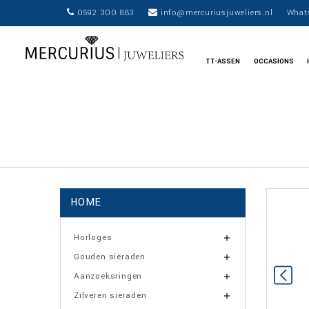
0592 300 883
info@mercuriusjuweliers.nl
What
TT-ASSEN
OCCASIONS
HOME
Horloges

Gouden sieraden

Aanzoeksringen

Zilveren sieraden
