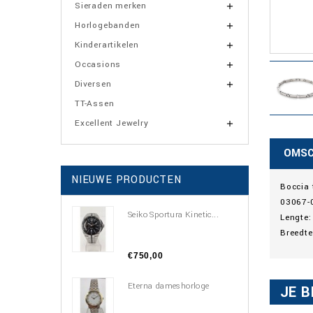
Sieraden merken

Horlogebanden

Kinderartikelen

Occasions

Diversen

TT-Assen
Excellent Jewelry

OMSC
NIEUWE PRODUCTEN
Boccia
03067-
Seiko Sportura Kinetic...
Lengte:
Breedt
€750,00
Eterna dameshorloge
JE B