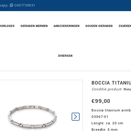
sapp:
0657739831
HORLOGES
SIERADEN MERKEN
AANZOEKSRINGEN
GOUDEN SIERADEN
ZILVERE
DIVERSEN
BOCCIA TITAN
Conditie product:
Nie
€99,00
Boccia titanium arm
03067-01
Lengte: ca. 20 cm
Breedte: 5 mm