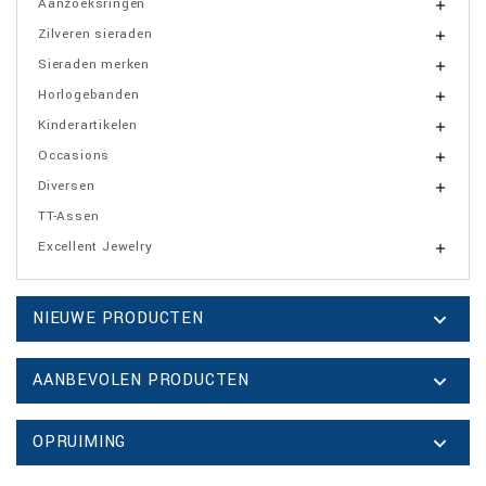
Aanzoeksringen

Zilveren sieraden

Sieraden merken

Horlogebanden

Kinderartikelen

Occasions

Diversen

TT-Assen
Excellent Jewelry

NIEUWE PRODUCTEN

AANBEVOLEN PRODUCTEN

OPRUIMING
