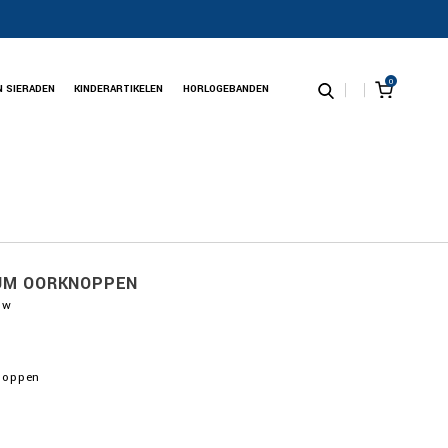
0
N SIERADEN
KINDERARTIKELEN
HORLOGEBANDEN
IUM OORKNOPPEN
uw
noppen