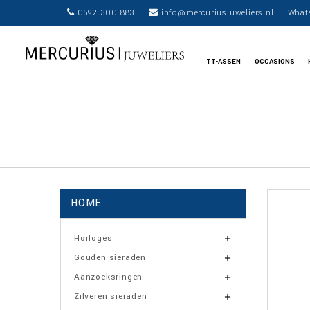
0592 300 883
info@mercuriusjuweliers.nl
What
TT-ASSEN
OCCASIONS
HOME
Horloges

Gouden sieraden

Aanzoeksringen

Zilveren sieraden
