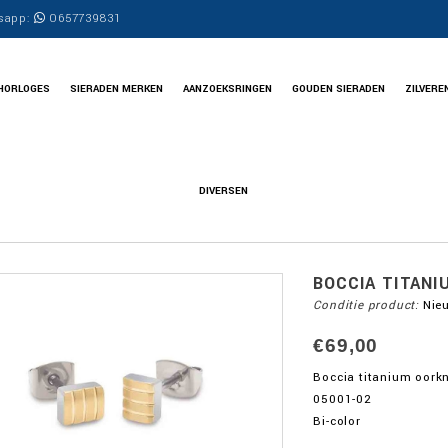
sapp:
0657739831
HORLOGES
SIERADEN MERKEN
AANZOEKSRINGEN
GOUDEN SIERADEN
ZILVERE
DIVERSEN
BOCCIA TITAN
Conditie product:
Nie
€69,00
Boccia titanium oork
05001-02
Bi-color