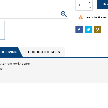
IN


Laatste items 
HRIJVING
PRODUCTDETAILS
 titanium oorknoppen
02
r