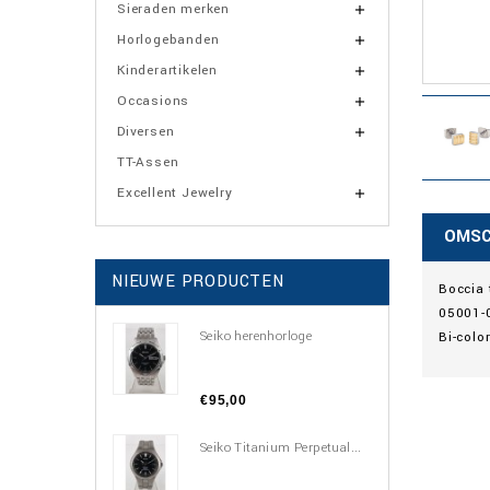
Sieraden merken

Horlogebanden

Kinderartikelen

Occasions

Diversen

TT-Assen
Excellent Jewelry

OMSC
NIEUWE PRODUCTEN
Boccia
05001-
Seiko herenhorloge
Bi-colo
€95,00
Seiko Titanium Perpetual...