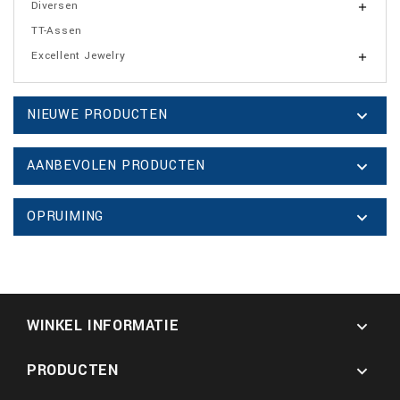
Diversen

TT-Assen
Excellent Jewelry

NIEUWE PRODUCTEN

AANBEVOLEN PRODUCTEN

OPRUIMING

WINKEL INFORMATIE

PRODUCTEN
