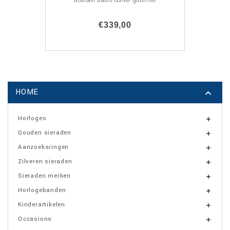
Gouden basis collier gourmet
€339,00
HOME

Horloges

Gouden sieraden

Aanzoeksringen

Zilveren sieraden

Sieraden merken

Horlogebanden

Kinderartikelen

Occasions
