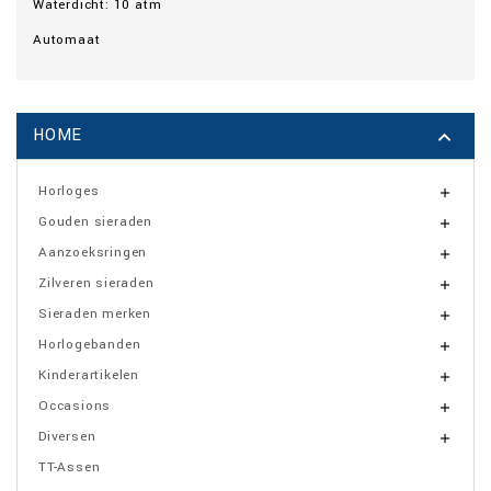
Waterdicht: 10 atm
Automaat
HOME

Horloges

Gouden sieraden

Aanzoeksringen

Zilveren sieraden

Sieraden merken

Horlogebanden

Kinderartikelen

Occasions

Diversen

TT-Assen