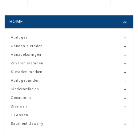
HOME

Horloges

Gouden sieraden

Aanzoeksringen

Zilveren sieraden

Sieraden merken

Horlogebanden

Kinderartikelen

Occasions

Diversen

TT-Assen
Excellent Jewelry
