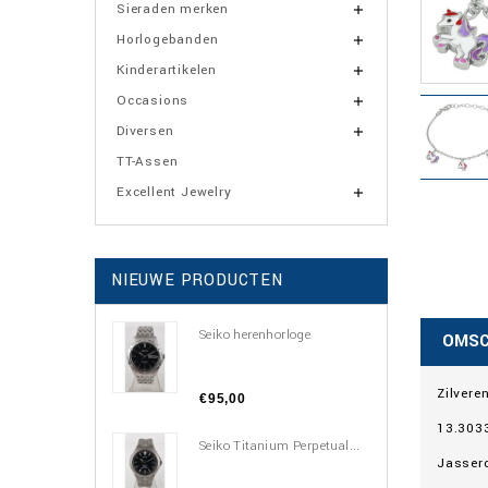
Sieraden merken

Horlogebanden

Kinderartikelen

Occasions

Diversen

TT-Assen
Excellent Jewelry

NIEUWE PRODUCTEN
Seiko herenhorloge
OMSC
Zilvere
€95,00
13.303
Seiko Titanium Perpetual...
Jassero