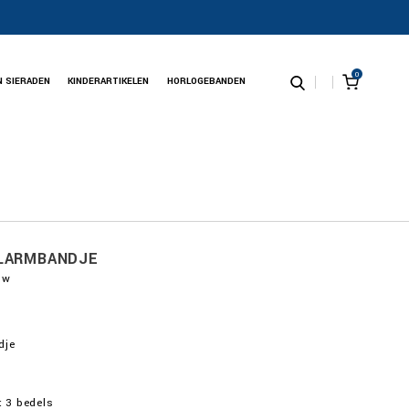
0
N SIERADEN
KINDERARTIKELEN
HORLOGEBANDEN
ELARMBANDJE
uw
dje
 3 bedels