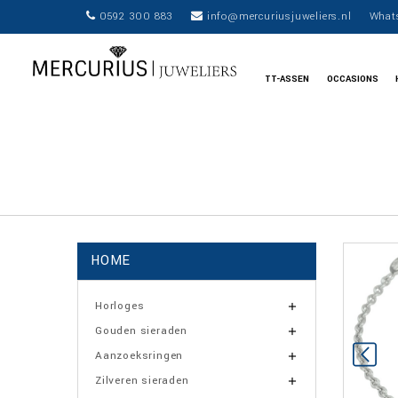
0592 300 883
info@mercuriusjuweliers.nl
What
TT-ASSEN
OCCASIONS
HOME
Horloges

Gouden sieraden

Aanzoeksringen

Zilveren sieraden
