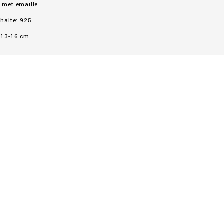
 met emaille
ehalte: 925
 13-16 cm