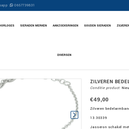
sapp:
0657739831
HORLOGES
SIERADEN MERKEN
AANZOEKSRINGEN
GOUDEN SIERADEN
ZILVERE
DIVERSEN
ZILVEREN BED
Conditie product:
Nie
€49,00
Zilveren bedelarmban
13.30339
Jasseron schakel met