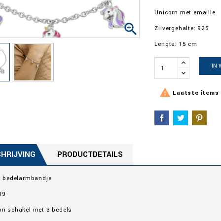
Unicorn met emaille

Zilvergehalte: 925
Lengte: 15 cm
IN

Laatste items 
HRIJVING
PRODUCTDETAILS
n bedelarmbandje
39
n schakel met 3 bedels