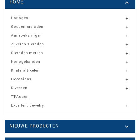
HOME

Horloges

Gouden sieraden

Aanzoeksringen

Zilveren sieraden

Sieraden merken

Horlogebanden

Kinderartikelen

Occasions

Diversen

TT-Assen
Excellent Jewelry

NIEUWE PRODUCTEN
