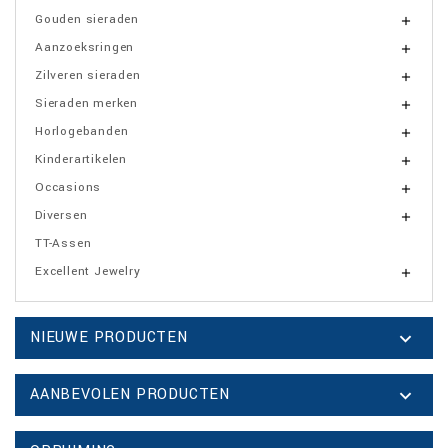
Gouden sieraden

Aanzoeksringen

Zilveren sieraden

Sieraden merken

Horlogebanden

Kinderartikelen

Occasions

Diversen

TT-Assen
Excellent Jewelry

NIEUWE PRODUCTEN

AANBEVOLEN PRODUCTEN
