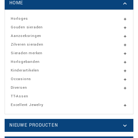
HOME

Horloges

Gouden sieraden

Aanzoeksringen

Zilveren sieraden

Sieraden merken

Horlogebanden

Kinderartikelen

Occasions

Diversen

TT-Assen
Excellent Jewelry

NIEUWE PRODUCTEN
