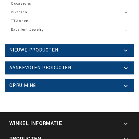
Occasions

Diversen

TT-Assen
Excellent Jewelry

NIEUWE PRODUCTEN

AANBEVOLEN PRODUCTEN

OPRUIMING

WINKEL INFORMATIE

PRODUCTEN