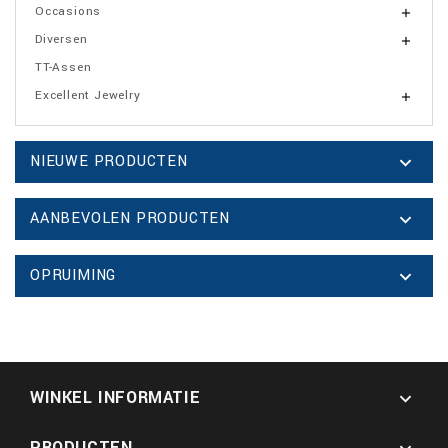
Occasions

Diversen

TT-Assen
Excellent Jewelry

NIEUWE PRODUCTEN

AANBEVOLEN PRODUCTEN

OPRUIMING

WINKEL INFORMATIE

PRODUCTEN