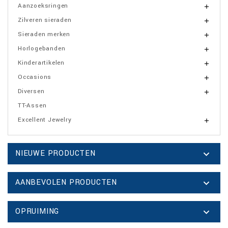
Aanzoeksringen

Zilveren sieraden

Sieraden merken

Horlogebanden

Kinderartikelen

Occasions

Diversen

TT-Assen
Excellent Jewelry

NIEUWE PRODUCTEN

AANBEVOLEN PRODUCTEN

OPRUIMING
