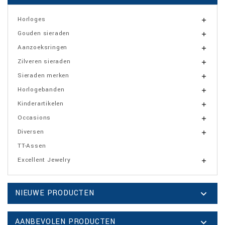
Horloges

Gouden sieraden

Aanzoeksringen

Zilveren sieraden

Sieraden merken

Horlogebanden

Kinderartikelen

Occasions

Diversen

TT-Assen
Excellent Jewelry

NIEUWE PRODUCTEN

AANBEVOLEN PRODUCTEN
