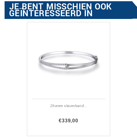
JE BENT MISSCHIEN OOK
GEÏNTERESSEERD IN
Zilveren slavenband...
€339,00